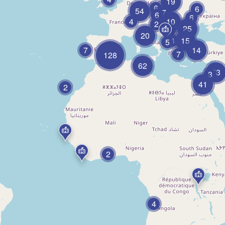
19
6
6
54
7
6
6
4
10
2
25
7
20
4
15
5
7
14
7
128
62
53
3
41
2
2
4