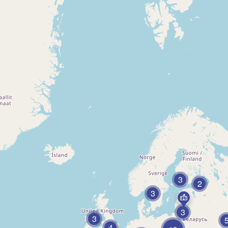
3
2
3
3
3
4