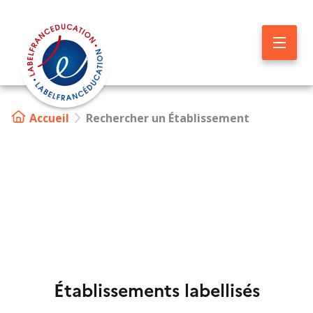
Aller
au
contenu
principal
Accueil
Rechercher un Établissement
Image
Établissements labellisés