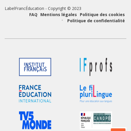
LabelFrancÉducation - Copyright © 2023
Pied
FAQ
Mentions légales
Politique des cookies
Politique de confidentialité
de
page
Logo
Logo
du
du
partenaire
partenaire
Logo
Logo
du
du
partenaire
partenaire
Logo
Logo
du
du