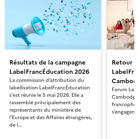
Résultats de la campagne
Retour s
LabelFrancÉducation 2026
LabelFra
La commission d’attribution du
Cambod
labellisation LabelFrancÉducation
Forum Labe
s'est réunie le 5 mai 2026. Elle a
Cambodge : 
rassemblé principalement des
francophon
représentants du ministère de
s’engagent 
l'Europe et des Affaires étrangères,
de l...