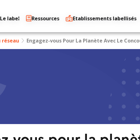
Le label
Ressources
Etablissements labellisés
u réseau
Engagez-vous Pour La Planète Avec Le Concou
z-vous pour la planè