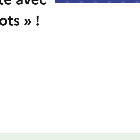
ts » !