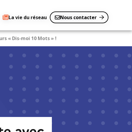
La vie du réseau
Nous contacter
rs « Dis-moi 10 Mots » !
te avec