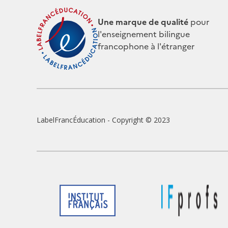
Une marque de qualité
pour
l'enseignement bilingue
francophone à l'étranger
Pie
LabelFrancÉducation - Copyright © 2023
de
pag
Logo
Logo
du
du