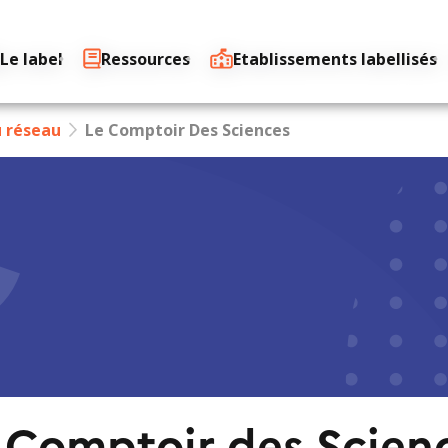
Le label
Ressources
Etablissements labellisés
u réseau
Le Comptoir Des Sciences
 Comptoir des Scien