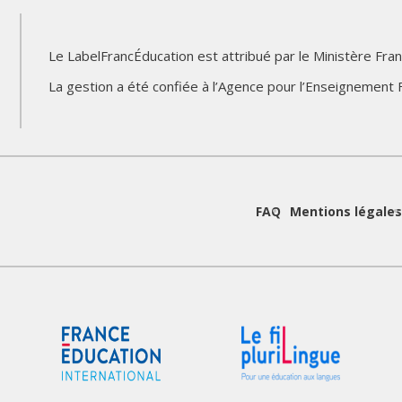
Le LabelFrancÉducation est attribué par le Ministère Fran
Logo
Logo
La gestion a été confiée à l’Agence pour l’Enseignement F
du
du
partenaire
partenaire
d
FAQ
Mentions légales
e
Logo
Logo
du
du