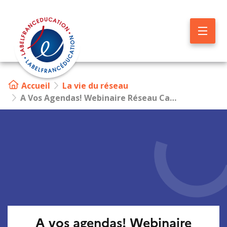
Aller
au
contenu
principal
Accueil
La vie du réseau
A Vos Agendas! Webinaire Réseau Canopé / 5 Février 2025
A vos agendas! Webinaire