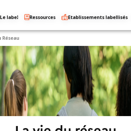
Le label
Ressources
Etablissements labellisés
u Réseau
La vie du réseau