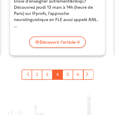
Envie d’enseigner autrement&nbsp;?
Découvrez jeudi 13 mars à 14h (heure de
Paris) sur IFprofs, l’approche
neurolinguistique en FLE aussi appelé ANL.
...
Découvrir l'article
Page
Page
2
Page
3
Page
4
Page
5
Page
6
Page
précédente
courante
suivante