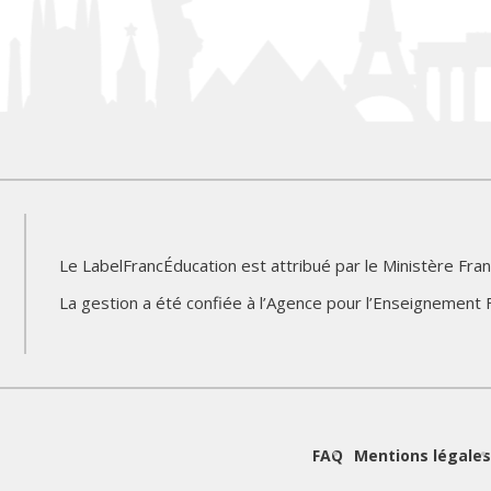
Le LabelFrancÉducation est attribué par le Ministère Fran
Logo
Logo
La gestion a été confiée à l’Agence pour l’Enseignement F
du
du
partenaire
partenaire
d
FAQ
Mentions légales